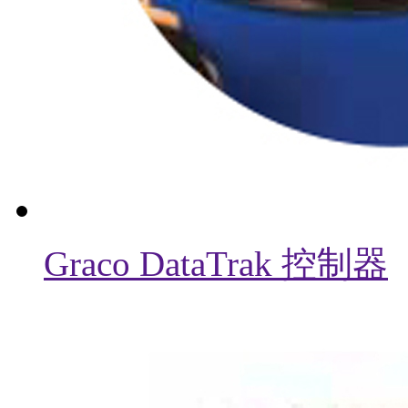
Graco DataTrak 控制器