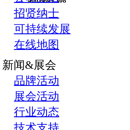
400 8861 308
招贤纳士
可持续发展
在线地图
新闻&展会
品牌活动
展会活动
行业动态
技术支持