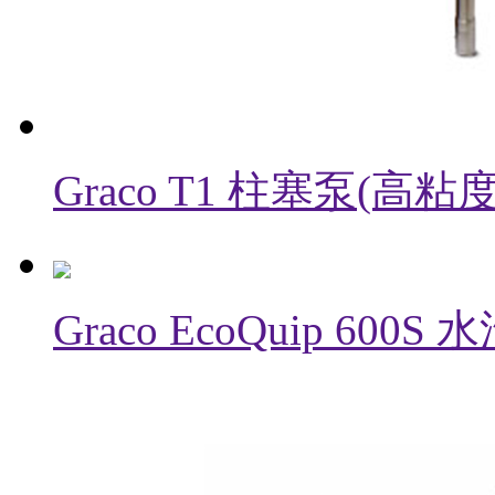
Graco T1 柱塞泵(高
Graco EcoQuip 6