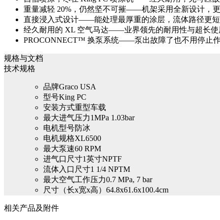
重量减轻 20%，仍然坚不可摧——机架采用全新设计，更
直接浸入式设计——能处理最厚重的涂层，流体路径更短
经久耐用的 XL 空气马达——业界领先的耐用性与超长
PROCONNECT™ 换泵系统——泵出故障了也不用
规格与文档
技术规格
品牌
Graco USA
型号
King PC
安装方式
重型车载
最大进气压力
1MPa 1.03bar
电机型号
防冰
电机规格
XL6500
最大泵速
60 RPM
进气口尺寸
1英寸NPTF
流体入口尺寸
1 1/4 NPTM
最大空气工作压力
0.7 MPa, 7 bar
尺寸（长x宽x高）
64.8x61.6x100.4cm
相关产品及附件