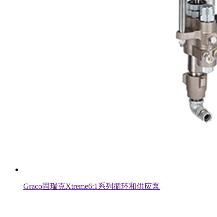
Graco固瑞克Xtreme6:1系列循环和供应泵