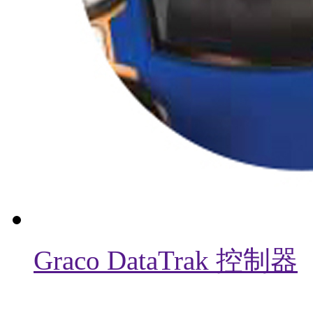
Graco DataTrak 控制器