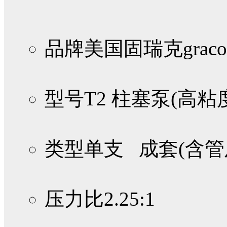
品牌
美国固瑞克graco
型号
T2 柱塞泵(高粘
类型
单支 成套(含管
压力比
2.25:1