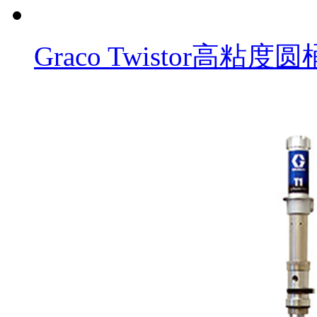
Graco Twistor高粘